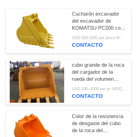
MAPA
DEL
Cucharón excavador
del excavador de
SITIO
KOMATSU PC200 con
0.9-5 colores del
USD 500-1500 per piece MOQ:1PC
PRIVACY
amarillo de Cbm
CONTACTO
Volumn
POLICY
cubo grande de la roca
del cargador de la
rueda del volumen
3.5cbm, cucharón
USD 100--1000 per pc MOQ:1pcs
excavador de la
CONTACTO
niveladora
Color de la resistencia
de desgaste del cubo
de la roca del