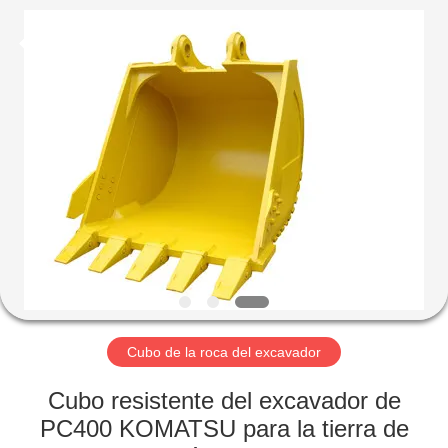
Machinery
Industrial
Co.,Ltd.
All
Rights
Reserved.
Developed
by
HOGAR
ECER
PRODUCTOS
SOBRE
NOSOTROS
VIAJE
DE
Cubo de la roca del excavador
LA
Cubo resistente del excavador de
FÁBRICA
PC400 KOMATSU para la tierra de