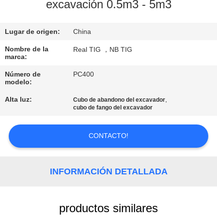
excavación 0.5m3 - 5m3
CONTROL
Lugar de origen:
China
DE
CALIDAD
Nombre de la
Real TIG ，NB TIG
marca:
Número de
PC400
ÉNTRENOS
modelo:
EN
Alta luz:
,
Cubo de abandono del excavador
cubo de fango del excavador
CONTACTO
CON
CONTACTO!
PIDA
INFORMACIÓN DETALLADA
UNA
CITA
productos similares