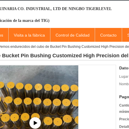
INARIA CO. INDUSTRIAL, LTD DE NINGBO TIGERLEVEL
icación de la marca del TIG)
os
Visita a la fábrica
Control de Calidad
Contacto
ernos endurecidos del cubo de Bucket Pin Bushing Customized High Precision de
 Bucket Pin Bushing Customized High Precision de
Dato
Lugar 
Nombr
Pago
Canti
mínim
Preci
Detal