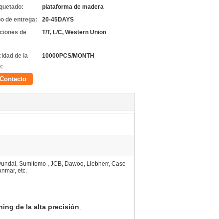
quetado:
plataforma de madera
o de entrega:
20-45DAYS
ciones de
T/T, L/C, Western Union
idad de la
10000PCS/MONTH
e:
Contacto
yundai, Sumitomo , JCB, Dawoo, Liebherr, Case
nmar, etc.
ing de la alta precisión
,