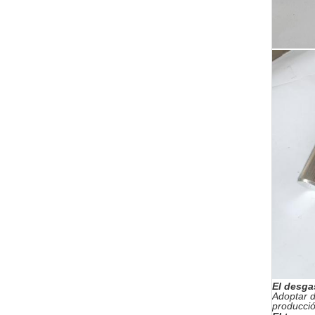
El desga
Adoptar d
producció