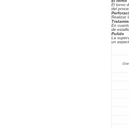
El torno
El torno 
del proce
Perforac
Realizar 
Tratamie
En cuanto
de estall
Pulido
La superv
un aspect