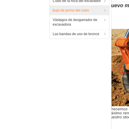
Cubo de la roca del excavador
Nuevo me
buje de perno del cubo
Vástagos de desgarrador de
excavadora
Las bandas de uso de bronce
Ofrecemos u
máximo ren
Nuestro sto