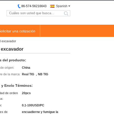
86-574-56216643
Spanish
search
Solicitar una cotización
l excavador
l excavador
s del producto:
de origen:
China
e de la marca:
Real TIG ，NB TIG
 y Envío Términos:
dad de orden
20pcs
a:
o:
0.1-100USD/PC
les de
encuadierne y fumigue la